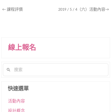
文
←
課程評價
2019 / 5 / 4（六）活動內容→
章
導
航
列
線上報名
快速選單
活動內容
設計概念