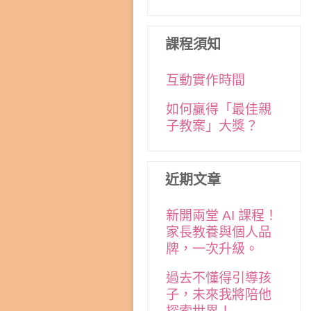
課程須知
互動實作時間
如何贏得「最佳親
子教案」大獎？
近期文章
新開兩堂 AI 課程！
家長教養與個人品
牌，一次升級。
過去不懂得引導孩
子，未來我將陪他