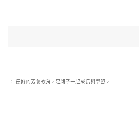
←
最好的素養教育，是親子一起成長與學習。
文
章
導
航
列