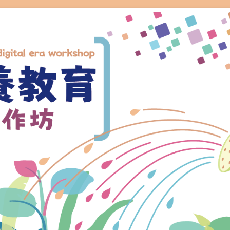
rkshop
坊