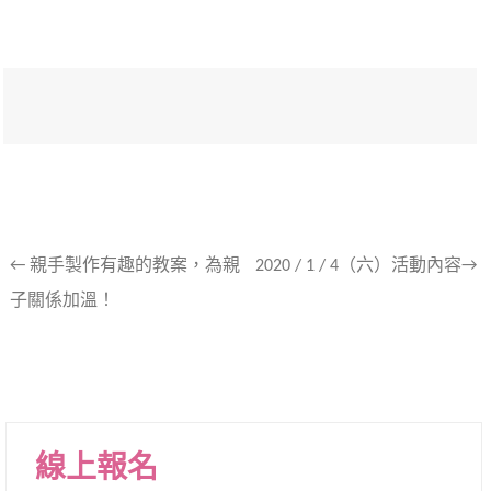
文
←
親手製作有趣的教案，為親
2020 / 1 / 4（六）活動內容→
子關係加溫！
章
導
航
列
線上報名