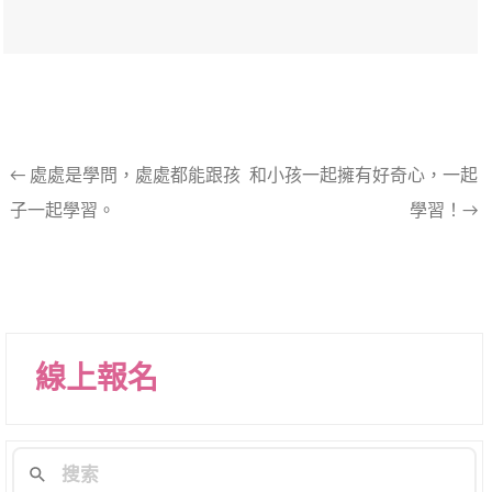
文
←
處處是學問，處處都能跟孩
和小孩一起擁有好奇心，一起
子一起學習。
學習！→
章
導
航
列
線上報名