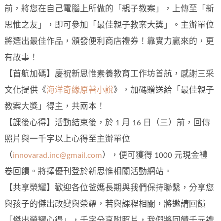
前，將您在自己電腦上所做的「親子教案」，上傳至「新
思惟之友」，即可參加「最佳親子教案大獎」。主辦單位
將選出最佳作品，頒發便利商店禮券！靠實力贏來的，更
有故事！
【首航加碼】慶祝新思惟素養教育工作坊首航，感謝三采
文化提供《
海洋奇緣原著小說
》，加碼贈送給「最佳親子
教案大獎」得主，共兩本！
【課後心得】活動結束後，於 1 月 16 日（三）前，回傳
照片與一千字以上心得至主辦單位
（
innovarad.inc@gmail.com
），便可獲得 1000 元現金禮
卷回饋。將擇優刊登於新思惟相關活動網站。
【共享榮耀】歡迎各位爸媽長期與我們保持聯繫，分享您
與孩子的傑出改變與榮耀，若與課程相關，將邀請回饋
「傑出榮耀心得」，千字分享附照片，我們將回饋千元禮