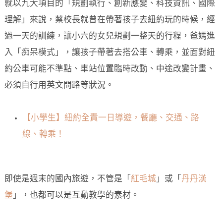
就以九大項目的「規劃執行、創新應變、科技資訊、國際
理解」來說，蔡校長就曾在帶著孩子去紐約玩的時候，經
過一天的訓練，讓小六的女兒規劃一整天的行程，爸媽進
入「痴呆模式」，讓孩子帶著去搭公車、轉乘，並面對紐
約公車可能不準點、車站位置臨時改動、中途改變計畫、
必須自行用英文問路等狀況。
【小學生】紐約全責一日導遊，餐廳、交通、路
線、轉乘！
即使是週末的國內旅遊，不管是「
紅毛城
」或「
丹丹漢
堡
」，也都可以是互動教學的素材。