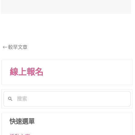
文
←
較早文章
章
導
線上報名
航
列
快速選單